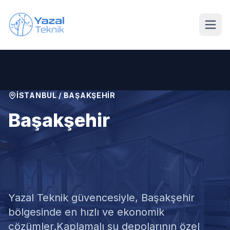
Ana içeriğe geç
İSTANBUL
/
BAŞAKŞEHIR
Başakşehir
Kaplamalı Su Deposu
Temizliği
Yazal Teknik güvencesiyle,
Başakşehir
bölgesinde en hızlı ve ekonomik
çözümler.
Kaplamalı su depolarının özel