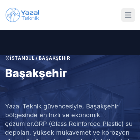
Ana içeriğe geç
İSTANBUL
/
BAŞAKŞEHIR
Başakşehir
GRP Su Deposu
Yazal Teknik güvencesiyle,
Başakşehir
bölgesinde en hızlı ve ekonomik
çözümler.
GRP (Glass Reinforced Plastic) su
depoları, yüksek mukavemet ve korozyon