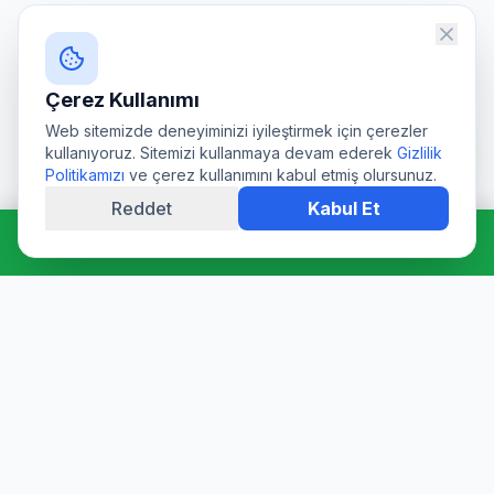
Çerez Kullanımı
Web sitemizde deneyiminizi iyileştirmek için çerezler
kullanıyoruz. Sitemizi kullanmaya devam ederek
Gizlilik
Politikamızı
ve çerez kullanımını kabul etmiş olursunuz.
Reddet
Kabul Et
Hemen Ara: 0544 511 94 39
Profesyonel su deposu tamiri, epoksi kaplama, temizlik ve
dezenfeksiyon hizmetleri. Sağlık Bakanlığı onaylı ürünler ve