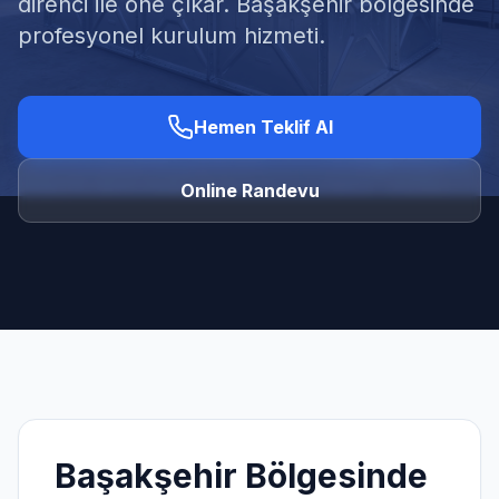
direnci ile öne çıkar. Başakşehir bölgesinde
profesyonel kurulum hizmeti.
Hemen Teklif Al
Ücretsiz Keşif Al
Online Randevu
Başakşehir
Bölgesinde