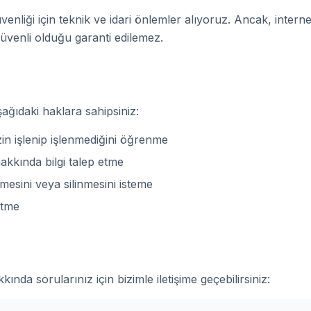
güvenliği için teknik ve idari önlemler alıyoruz. Ancak, inter
güvenli olduğu garanti edilemez.
ğıdaki haklara sahipsiniz:
izin işlenip işlenmediğini öğrenme
hakkında bilgi talep etme
lmesini veya silinmesini isteme
etme
kkında sorularınız için bizimle iletişime geçebilirsiniz: