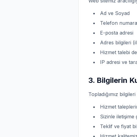
Web sitemiz aracılığıyl
Ad ve Soyad
Telefon numara
E-posta adresi
Adres bilgileri (
Hizmet talebi de
IP adresi ve tara
3. Bilgilerin K
Topladığımız bilgiler
Hizmet talepleri
Sizinle iletişim
Teklif ve fiyat b
Hizmet kalitemiz