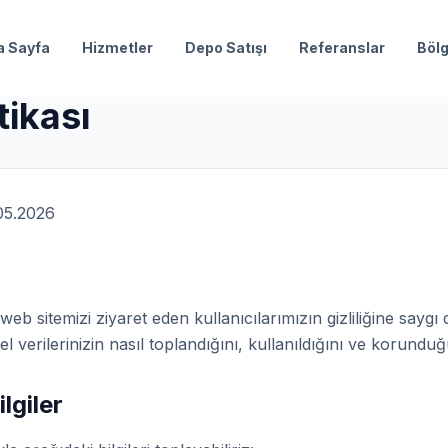
a Sayfa
Hizmetler
Depo Satışı
Referanslar
Bölg
itikası
05.2026
web sitemizi ziyaret eden kullanıcılarımızın gizliliğine sayg
işisel verilerinizin nasıl toplandığını, kullanıldığını ve korund
lgiler