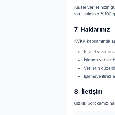
Kişisel verilerinizin 
veri iletiminin %100 
7. Haklarınız
KVKK kapsamında aşa
Kişisel verilerin
İşlenen veriler 
Verilerin düzelti
İşlemeye itiraz 
8. İletişim
Gizlilik politikamız ha