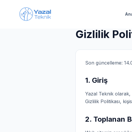
Ana içeriğe geç
An
Gizlilik Pol
Son güncelleme:
14.
1. Giriş
Yazal Teknik olarak, 
Gizlilik Politikası, k
2. Toplanan Bi