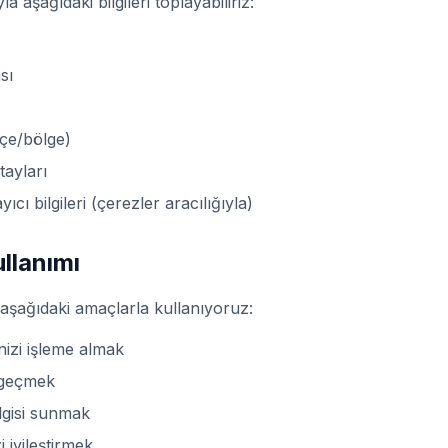
a aşağıdaki bilgileri toplayabiliriz:
sı
ilçe/bölge)
tayları
yıcı bilgileri (çerezler aracılığıyla)
ullanımı
i aşağıdaki amaçlarla kullanıyoruz:
nizi işleme almak
e geçmek
ilgisi sunmak
i iyileştirmek