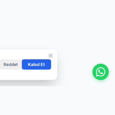
Reddet
Kabul Et
Bize Ulaşın