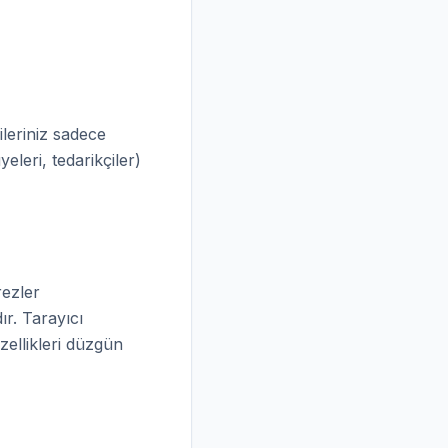
ileriniz sadece
eleri, tedarikçiler)
rezler
ır. Tarayıcı
zellikleri düzgün