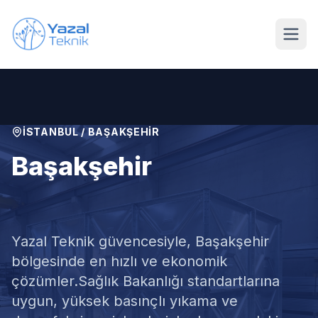
Ana içeriğe geç
İSTANBUL
/
BAŞAKŞEHIR
Başakşehir
Su Deposu Temizliği
Yazal Teknik güvencesiyle,
Başakşehir
bölgesinde en hızlı ve ekonomik
çözümler.
Sağlık Bakanlığı standartlarına
uygun, yüksek basınçlı yıkama ve