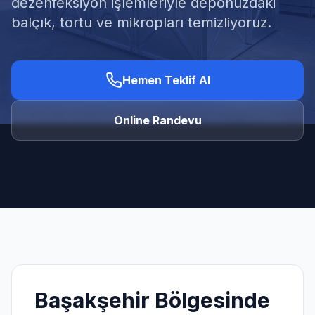
dezenfeksiyon işlemleriyle deponuzdaki
balçık, tortu ve mikropları temizliyoruz.
Hemen Teklif Al
Ücretsiz Keşif Al
Online Randevu
Başakşehir
Bölgesinde