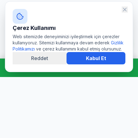
Çerez Kullanımı
Web sitemizde deneyiminizi iyileştirmek için çerezler
kullanıyoruz. Sitemizi kullanmaya devam ederek
Gizlilik
Politikamızı
ve çerez kullanımını kabul etmiş olursunuz.
Reddet
Kabul Et
Hemen Ara: 0544 511 94 39
Profesyonel su deposu tamiri, epoksi kaplama, temizlik ve
dezenfeksiyon hizmetleri. Sağlık Bakanlığı onaylı ürünler ve