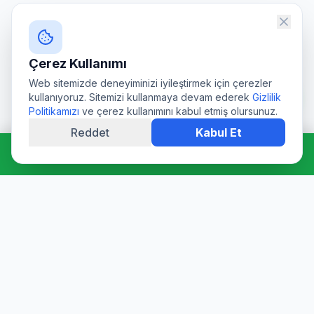
Çerez Kullanımı
Web sitemizde deneyiminizi iyileştirmek için çerezler
kullanıyoruz. Sitemizi kullanmaya devam ederek
Gizlilik
Politikamızı
ve çerez kullanımını kabul etmiş olursunuz.
Reddet
Kabul Et
Hemen Ara: 0544 511 94 39
Profesyonel su deposu tamiri, epoksi kaplama, temizlik ve
dezenfeksiyon hizmetleri. Sağlık Bakanlığı onaylı ürünler ve