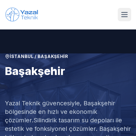
Ana içeriğe geç
İSTANBUL
/
BAŞAKŞEHIR
Başakşehir
Silindirik Su Deposu
Yazal Teknik güvencesiyle,
Başakşehir
bölgesinde en hızlı ve ekonomik
çözümler.
Silindirik tasarım su depoları ile
estetik ve fonksiyonel çözümler. Başakşehir