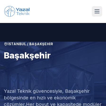
Ana içeriğe geç
İSTANBUL
/
BAŞAKŞEHIR
Başakşehir
Modüler Su Deposu
Satışı
Yazal Teknik güvencesiyle,
Başakşehir
bölgesinde en hızlı ve ekonomik
çözümler.
Her boyut ve kapasitede modüler