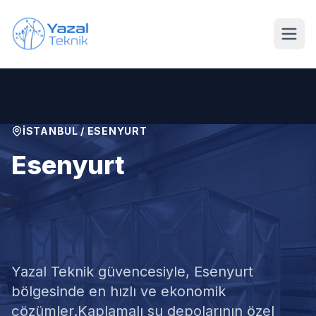
Ana içeriğe geç
İSTANBUL
/
ESENYURT
Esenyurt
Kaplamalı Su Deposu
Temizliği
Yazal Teknik güvencesiyle,
Esenyurt
bölgesinde en hızlı ve ekonomik
çözümler.
Kaplamalı su depolarının özel