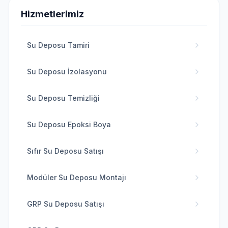
Hizmetlerimiz
Su Deposu Tamiri
Su Deposu İzolasyonu
Su Deposu Temizliği
Su Deposu Epoksi Boya
Sıfır Su Deposu Satışı
Modüler Su Deposu Montajı
GRP Su Deposu Satışı