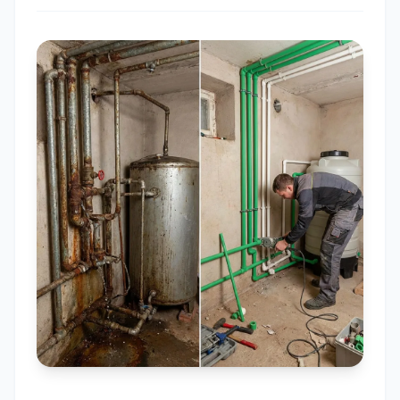
Ücretsiz Keşif Al