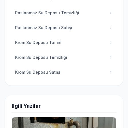
Paslanmaz Su Deposu Temizliği
Paslanmaz Su Deposu Satışı
Krom Su Deposu Tamiri
Krom Su Deposu Temizliği
Krom Su Deposu Satışı
Ilgili Yazilar