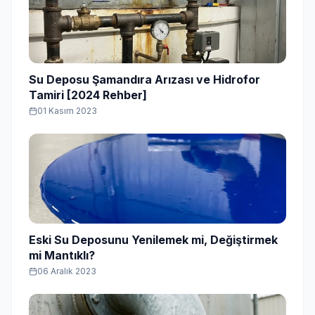
Su Deposu Şamandıra Arızası ve Hidrofor
Tamiri [2024 Rehber]
01 Kasım 2023
Eski Su Deposunu Yenilemek mi, Değiştirmek
mi Mantıklı?
06 Aralık 2023