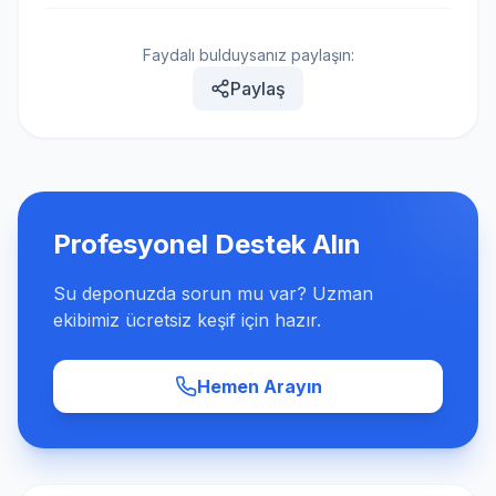
Faydalı bulduysanız paylaşın:
Paylaş
Profesyonel Destek Alın
Su deponuzda sorun mu var? Uzman
ekibimiz ücretsiz keşif için hazır.
Hemen Arayın