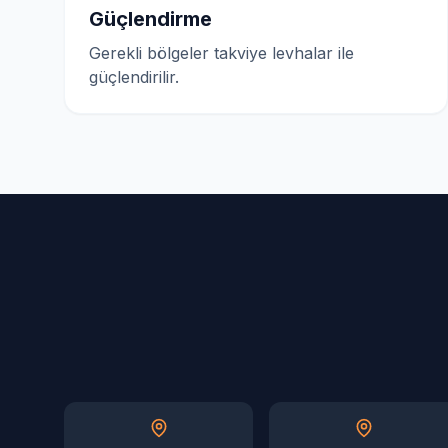
Güçlendirme
Gerekli bölgeler takviye levhalar ile
güçlendirilir.