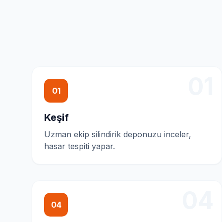
01
01
Keşif
Uzman ekip silindirik deponuzu inceler,
hasar tespiti yapar.
04
04