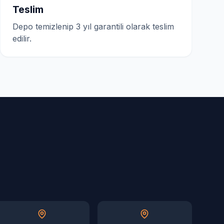
Teslim
Depo temizlenip 3 yıl garantili olarak teslim
edilir.