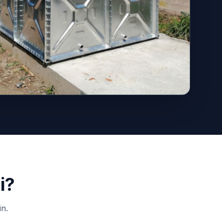
i?
in.