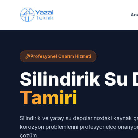
Ana içeriğe geç
An
Profesyonel Onarım Hizmeti
Silindirik S
Tamiri
Silindirik ve yatay su depolarınızdaki kaynak çat
korozyon problemlerini profesyonelce onarıyoru
çözüm.