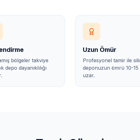
endirme
Uzun Ömür
amış bölgeler takviye
Profesyonel tamir ile sili
ek depo dayanıklılığı
deponuzun ömrü 10-15 
r.
uzar.