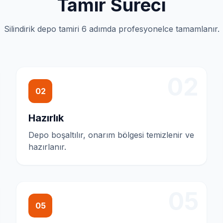
Tamir Süreci
Silindirik depo tamiri 6 adımda profesyonelce tamamlanır.
02
02
Hazırlık
Depo boşaltılır, onarım bölgesi temizlenir ve
hazırlanır.
05
05