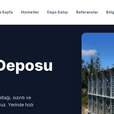
a Sayfa
Hizmetler
Depo Satışı
Referanslar
Bölg
u Deposu
lağı, sızıntı ve
z. Yerinde hızlı