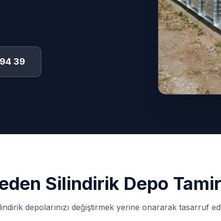
 94 39
eden Silindirik Depo Tamir
lindirik depolarınızı değiştirmek yerine onararak tasarruf ed