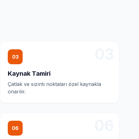
03
03
Kaynak Tamiri
Çatlak ve sızıntı noktaları özel kaynakla
onarılır.
06
06