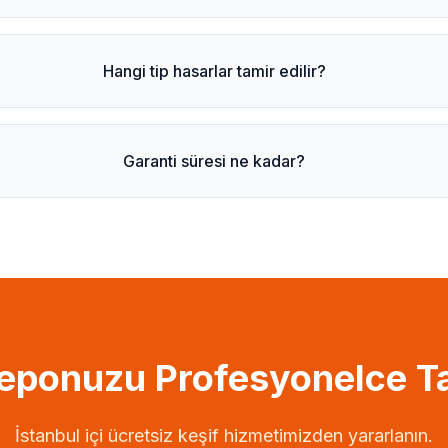
Hangi tip hasarlar tamir edilir?
Garanti süresi ne kadar?
 Deponuzu Profesyonelce T
İstanbul içi ücretsiz keşif hizmetimizden yararlanın.