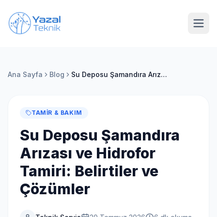
Ana içeriğe geç
Ana Sayfa
Blog
Su Deposu Şamandıra Arızası ve Hidrofor Tamiri: Belirtiler ve Çözümler
TAMIR & BAKIM
Su Deposu Şamandıra
Arızası ve Hidrofor
Tamiri: Belirtiler ve
Çözümler