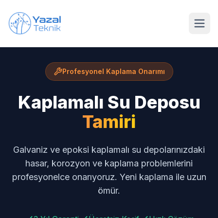
Ana içeriğe geç
Profesyonel Kaplama Onarımı
Kaplamalı Su Deposu
Tamiri
Galvaniz ve epoksi kaplamalı su depolarınızdaki
hasar, korozyon ve kaplama problemlerini
profesyonelce onarıyoruz. Yeni kaplama ile uzun
ömür.