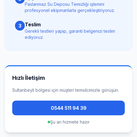
Paslanmaz Su Deposu Temizliği
işlemini
profesyonel ekipmanlarla gerçekleştiriyoruz.
Teslim
3
Gerekli testleri yapıp, garanti belgenizi teslim
ediyoruz.
Hızlı İletişim
Sultanbeyli
bölgesi için müşteri temsilcimizle görüşün.
0544 511 94 39
Şu an hizmete hazır