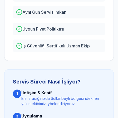
Aynı Gün Servis İmkanı
Uygun Fiyat Politikası
İş Güvenliği Sertifikalı Uzman Ekip
Servis Süreci Nasıl İşliyor?
İletişim & Keşif
1
Bizi aradığınızda
Sultanbeyli
bölgesindeki en
yakın ekibimizi yönlendiriyoruz.
Uygulama
2