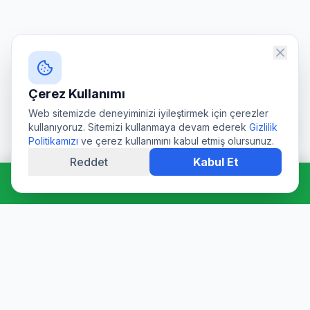
Çerez Kullanımı
Web sitemizde deneyiminizi iyileştirmek için çerezler
kullanıyoruz. Sitemizi kullanmaya devam ederek
Gizlilik
Politikamızı
ve çerez kullanımını kabul etmiş olursunuz.
Reddet
Kabul Et
Hemen Ara: 0544 511 94 39