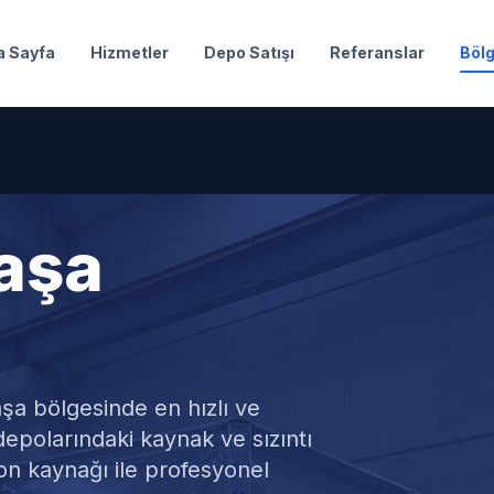
a Sayfa
Hizmetler
Depo Satışı
Referanslar
Bölg
aşa
u Deposu Tamir
aşa
bölgesinde en hızlı ve
epolarındaki kaynak ve sızıntı
n kaynağı ile profesyonel