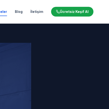
eler
Blog
İletişim
Ücretsiz Keşif Al
i