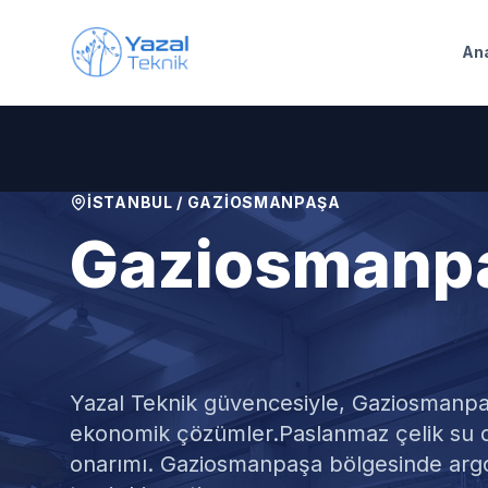
Ana içeriğe geç
An
İSTANBUL
/
GAZIOSMANPAŞA
Gaziosmanp
Paslanmaz S
Yazal Teknik güvencesiyle,
Gaziosmanp
ekonomik çözümler.
Paslanmaz çelik su d
onarımı. Gaziosmanpaşa bölgesinde argo