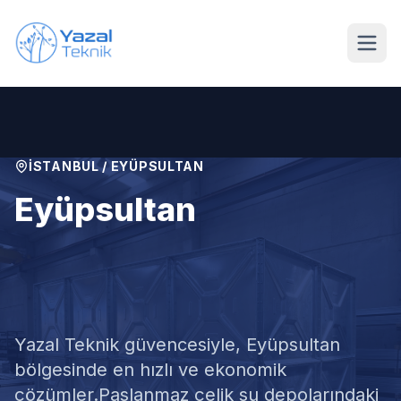
Ana içeriğe geç
İSTANBUL
/
EYÜPSULTAN
Eyüpsultan
Paslanmaz Su Deposu
Tamiri
Yazal Teknik güvencesiyle,
Eyüpsultan
bölgesinde en hızlı ve ekonomik
çözümler.
Paslanmaz çelik su depolarındaki