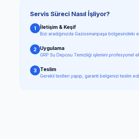
Servis Süreci Nasıl İşliyor?
İletişim & Keşif
1
Bizi aradığınızda
Gaziosmanpaşa
bölgesindeki en
Uygulama
2
GRP Su Deposu Temizliği
işlemini profesyonel ek
Teslim
3
Gerekli testleri yapıp, garanti belgenizi teslim ed