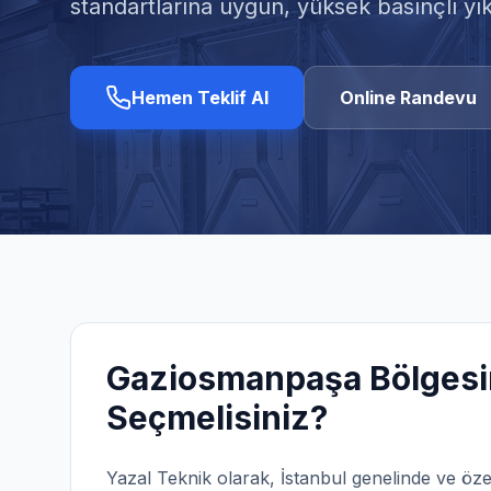
standartlarına uygun, yüksek basınçlı yı
Hemen Teklif Al
Online Randevu
Gaziosmanpaşa
Bölgesi
Seçmelisiniz?
Yazal Teknik olarak,
İstanbul
genelinde ve öze