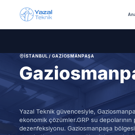
Ana içeriğe geç
An
İSTANBUL
/
GAZIOSMANPAŞA
Gaziosmanp
GRP Su Depos
Yazal Teknik güvencesiyle,
Gaziosmanp
ekonomik çözümler.
GRP su depolarının 
dezenfeksiyonu. Gaziosmanpaşa bölgesin