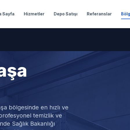
a Sayfa
Hizmetler
Depo Satışı
Referanslar
Bölg
aşa
u Temizliği
aşa
bölgesinde en hızlı ve
profesyonel temizlik ve
de Sağlık Bakanlığı