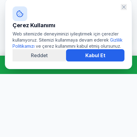
Çerez Kullanımı
Web sitemizde deneyiminizi iyileştirmek için çerezler
kullanıyoruz. Sitemizi kullanmaya devam ederek
Gizlilik
Politikamızı
ve çerez kullanımını kabul etmiş olursunuz.
Reddet
Kabul Et
Hemen Ara: 0544 511 94 39
Profesyonel su deposu tamiri, epoksi kaplama, temizlik ve
dezenfeksiyon hizmetleri. Sağlık Bakanlığı onaylı ürünler ve