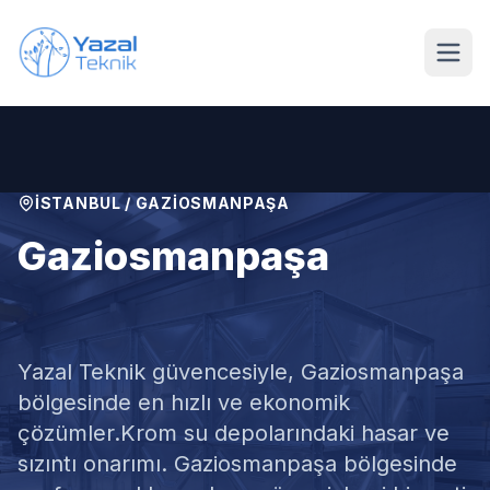
Ana içeriğe geç
İSTANBUL
/
GAZIOSMANPAŞA
Gaziosmanpaşa
Krom Su Deposu Tamiri
Yazal Teknik güvencesiyle,
Gaziosmanpaşa
bölgesinde en hızlı ve ekonomik
çözümler.
Krom su depolarındaki hasar ve
sızıntı onarımı. Gaziosmanpaşa bölgesinde