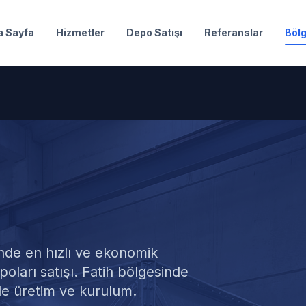
a Sayfa
Hizmetler
Depo Satışı
Referanslar
Bölg
 Deposu Satışı
nde en hızlı ve ekonomik
poları satışı. Fatih bölgesinde
de üretim ve kurulum.