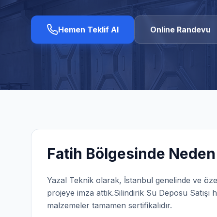
Hemen Teklif Al
Online Randevu
Fatih
Bölgesinde Neden 
Yazal Teknik olarak,
İstanbul
genelinde ve öze
projeye imza attık.
Silindirik Su Deposu Satışı
h
malzemeler tamamen sertifikalıdır.