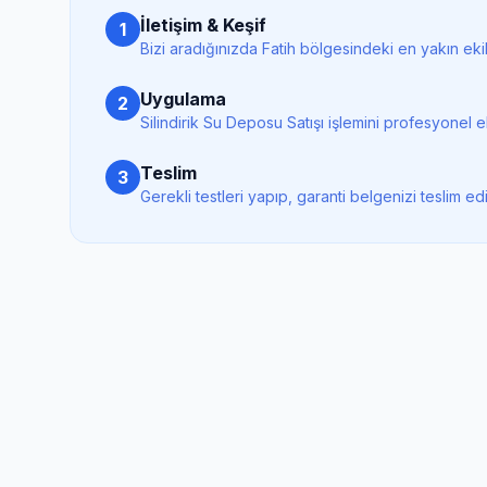
İletişim & Keşif
1
Bizi aradığınızda
Fatih
bölgesindeki en yakın ekib
Uygulama
2
Silindirik Su Deposu Satışı
işlemini profesyonel e
Teslim
3
Gerekli testleri yapıp, garanti belgenizi teslim ed