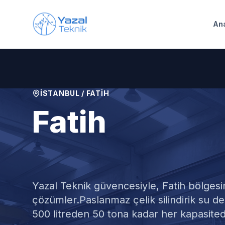
Ana içeriğe geç
An
İSTANBUL
/
FATIH
Fatih
Silindirik Su
Yazal Teknik güvencesiyle,
Fatih
bölgesi
çözümler.
Paslanmaz çelik silindirik su de
500 litreden 50 tona kadar her kapasite