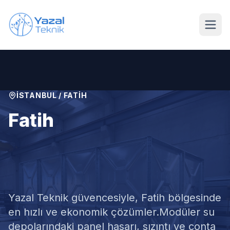
Ana içeriğe geç
İSTANBUL
/
FATIH
Fatih
Modüler Su Deposu
Tamiri
Yazal Teknik güvencesiyle,
Fatih
bölgesinde
en hızlı ve ekonomik çözümler.
Modüler su
depolarındaki panel hasarı, sızıntı ve conta