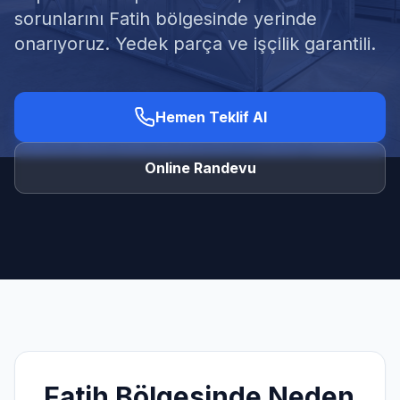
sorunlarını Fatih bölgesinde yerinde
onarıyoruz. Yedek parça ve işçilik garantili.
Ücretsiz Keşif Al
Hemen Teklif Al
Online Randevu
Fatih
Bölgesinde Neden