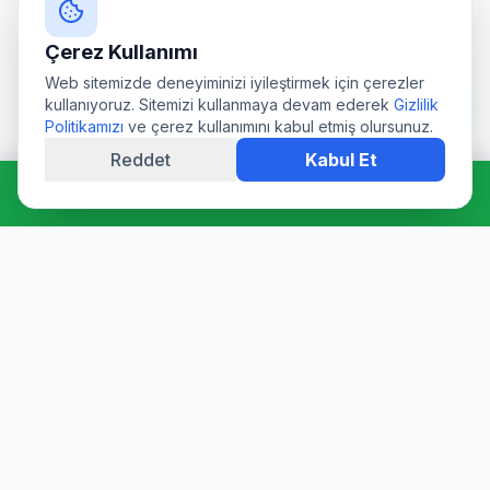
Çerez Kullanımı
Web sitemizde deneyiminizi iyileştirmek için çerezler
kullanıyoruz. Sitemizi kullanmaya devam ederek
Gizlilik
Politikamızı
ve çerez kullanımını kabul etmiş olursunuz.
Reddet
Kabul Et
Hemen Ara: 0544 511 94 39
Profesyonel su deposu tamiri, epoksi kaplama, temizlik ve
dezenfeksiyon hizmetleri. Sağlık Bakanlığı onaylı ürünler ve
sertifikalı ekibimizle hijyen garantisi sunuyoruz.