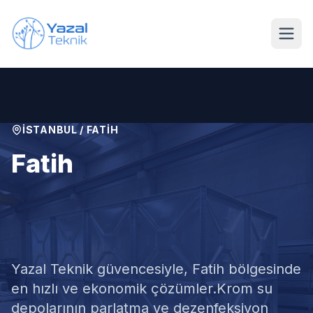
Ana içeriğe geç
İSTANBUL
/
FATIH
Fatih
Krom Su Deposu
Temizliği
Yazal Teknik güvencesiyle,
Fatih
bölgesinde
en hızlı ve ekonomik çözümler.
Krom su
depolarının parlatma ve dezenfeksiyon