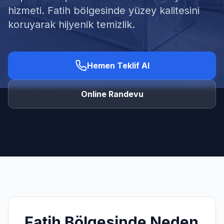
hizmeti. Fatih bölgesinde yüzey kalitesini
koruyarak hijyenik temizlik.
Ücretsiz Keşif Al
Hemen Teklif Al
Online Randevu
Fatih
Bölgesinde Neden