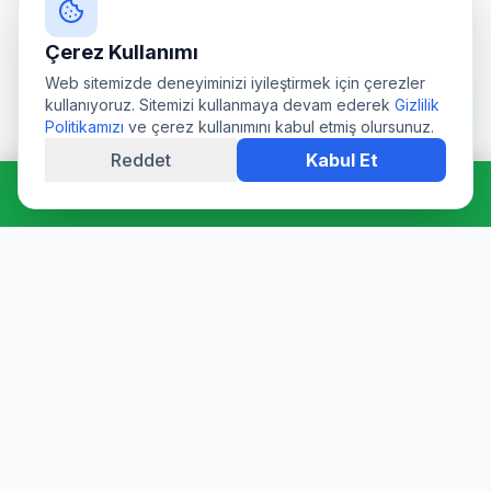
Çerez Kullanımı
Web sitemizde deneyiminizi iyileştirmek için çerezler
kullanıyoruz. Sitemizi kullanmaya devam ederek
Gizlilik
Politikamızı
ve çerez kullanımını kabul etmiş olursunuz.
Reddet
Kabul Et
Hemen Ara: 0544 511 94 39
Profesyonel su deposu tamiri, epoksi kaplama, temizlik ve
dezenfeksiyon hizmetleri. Sağlık Bakanlığı onaylı ürünler ve
sertifikalı ekibimizle hijyen garantisi sunuyoruz.