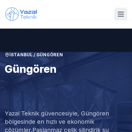
Ana içeriğe geç
İSTANBUL
/
GÜNGÖREN
Güngören
Silindirik Su Deposu
Satışı
Yazal Teknik güvencesiyle,
Güngören
bölgesinde en hızlı ve ekonomik
çözümler.
Paslanmaz çelik silindirik su