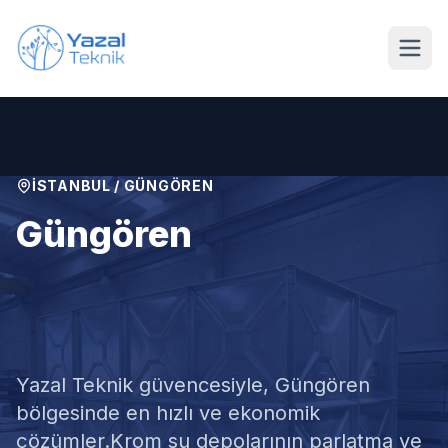
Ana içeriğe geç
İSTANBUL
/
GÜNGÖREN
Güngören
Krom Su Deposu
Temizliği
Yazal Teknik güvencesiyle,
Güngören
bölgesinde en hızlı ve ekonomik
çözümler.
Krom su depolarının parlatma ve