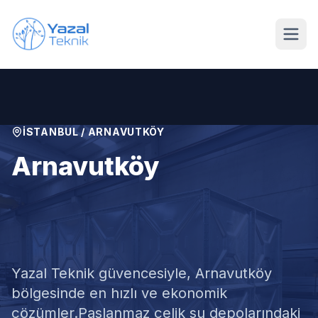
Ana içeriğe geç
İSTANBUL
/
ARNAVUTKÖY
Arnavutköy
Paslanmaz Su Deposu
Tamiri
Yazal Teknik güvencesiyle,
Arnavutköy
bölgesinde en hızlı ve ekonomik
çözümler.
Paslanmaz çelik su depolarındaki