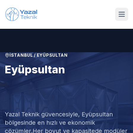
Ana içeriğe geç
İSTANBUL
/
EYÜPSULTAN
Eyüpsultan
Modüler Su Deposu
Satışı
Yazal Teknik güvencesiyle,
Eyüpsultan
bölgesinde en hızlı ve ekonomik
çözümler.
Her boyut ve kapasitede modüler