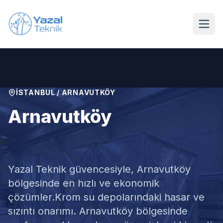
Ana içeriğe geç
İSTANBUL
/
ARNAVUTKÖY
Arnavutköy
Krom Su Deposu Tamiri
Yazal Teknik güvencesiyle,
Arnavutköy
bölgesinde en hızlı ve ekonomik
çözümler.
Krom su depolarındaki hasar ve
sızıntı onarımı. Arnavutköy bölgesinde