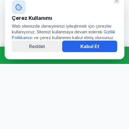
Çerez Kullanımı
Web sitemizde deneyiminizi iyileştirmek için çerezler
kullanıyoruz. Sitemizi kullanmaya devam ederek
Gizlilik
Politikamızı
ve çerez kullanımını kabul etmiş olursunuz.
Reddet
Kabul Et
Hemen Ara: 0544 511 94 39
Profesyonel su deposu tamiri, epoksi kaplama, temizlik ve
dezenfeksiyon hizmetleri. Sağlık Bakanlığı onaylı ürünler ve
sertifikalı ekibimizle hijyen garantisi sunuyoruz.