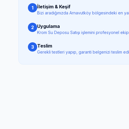
İletişim & Keşif
1
Bizi aradığınızda
Arnavutköy
bölgesindeki en yak
Uygulama
2
Krom Su Deposu Satışı
işlemini profesyonel ekip
Teslim
3
Gerekli testleri yapıp, garanti belgenizi teslim ed