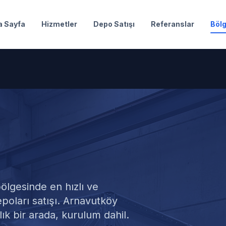
a Sayfa
Hizmetler
Depo Satışı
Referanslar
Bölg
su Satışı
ölgesinde en hızlı ve
oları satışı. Arnavutköy
ık bir arada, kurulum dahil.