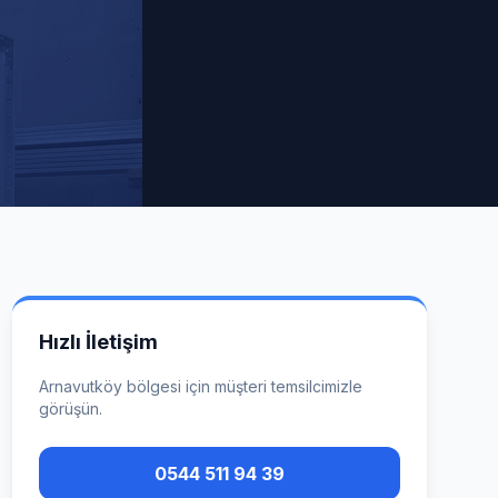
Hızlı İletişim
Arnavutköy
bölgesi için müşteri temsilcimizle
görüşün.
0544 511 94 39