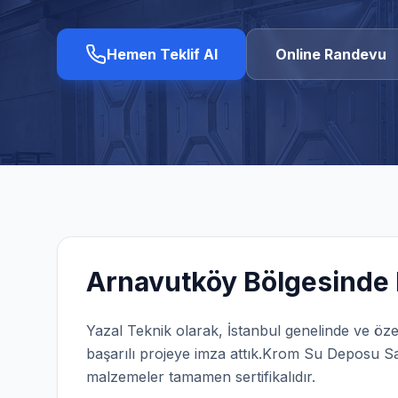
Hemen Teklif Al
Online Randevu
Arnavutköy
Bölgesinde 
Yazal Teknik olarak,
İstanbul
genelinde ve öze
başarılı projeye imza attık.
Krom Su Deposu Sat
malzemeler tamamen sertifikalıdır.