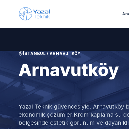
Ana içeriğe geç
An
İSTANBUL
/
ARNAVUTKÖY
Arnavutköy
Krom Su Depo
Yazal Teknik güvencesiyle,
Arnavutköy
b
ekonomik çözümler.
Krom kaplama su dep
bölgesinde estetik görünüm ve dayanıklıl