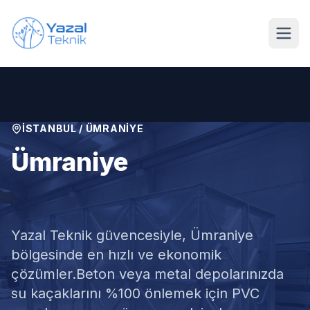
Ana içeriğe geç
İSTANBUL
/
ÜMRANIYE
Ümraniye
Su Deposu İzolasyonu
Yazal Teknik güvencesiyle,
Ümraniye
bölgesinde en hızlı ve ekonomik
çözümler.
Beton veya metal depolarınızda
su kaçaklarını %100 önlemek için PVC