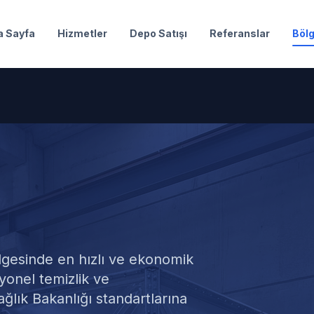
a Sayfa
Hizmetler
Depo Satışı
Referanslar
Bölg
eposu Temizliğ
gesinde en hızlı ve ekonomik
yonel temizlik ve
lık Bakanlığı standartlarına