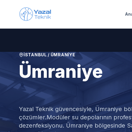
Ana içeriğe geç
An
İSTANBUL
/
ÜMRANIYE
Ümraniye
Modüler Su D
Yazal Teknik güvencesiyle,
Ümraniye
böl
çözümler.
Modüler su depolarının profes
dezenfeksiyonu. Ümraniye bölgesinde Sağ