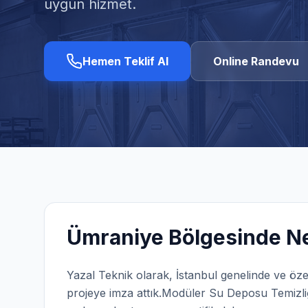
uygun hizmet.
Hemen Teklif Al
Online Randevu
Ümraniye
Bölgesinde Ne
Yazal Teknik olarak,
İstanbul
genelinde ve öze
projeye imza attık.
Modüler Su Deposu Temizli