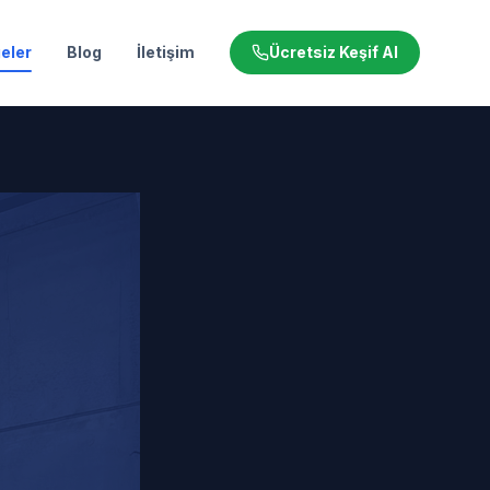
eler
Blog
İletişim
Ücretsiz Keşif Al
i