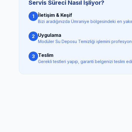
Servis Süreci Nasıl İşliyor?
İletişim & Keşif
1
Bizi aradığınızda
Ümraniye
bölgesindeki en yakın
Uygulama
2
Modüler Su Deposu Temizliği
işlemini profesyon
Teslim
3
Gerekli testleri yapıp, garanti belgenizi teslim ed