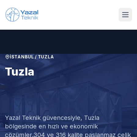
Ana içeriğe geç
İSTANBUL
/
TUZLA
Tuzla
Paslanmaz Modüler Su
Deposu
Yazal Teknik güvencesiyle,
Tuzla
bölgesinde en hızlı ve ekonomik
çözümler.
304 ve 316 kalite paslanmaz çelik