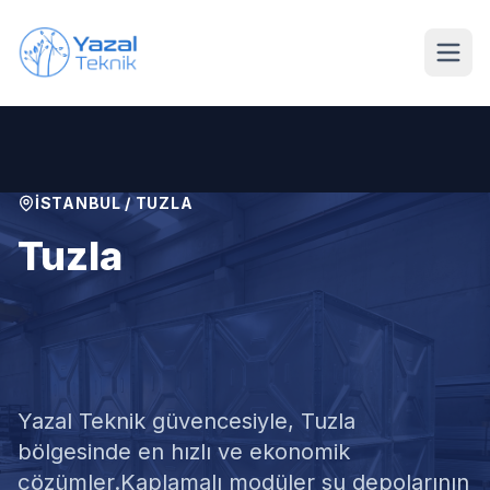
Ana içeriğe geç
İSTANBUL
/
TUZLA
Tuzla
Kaplamalı Modüler Su
Deposu Tamiri
Yazal Teknik güvencesiyle,
Tuzla
bölgesinde en hızlı ve ekonomik
çözümler.
Kaplamalı modüler su depolarının