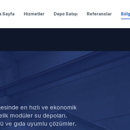
a Sayfa
Hizmetler
Depo Satışı
Referanslar
Bölg
odüler Su Dep
esinde en hızlı ve ekonomik
lik modüler su depoları.
lü ve gıda uyumlu çözümler.