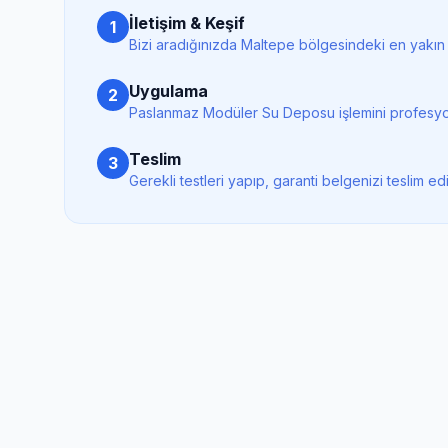
İletişim & Keşif
1
Bizi aradığınızda
Maltepe
bölgesindeki en yakın 
Uygulama
2
Paslanmaz Modüler Su Deposu
işlemini profesyo
Teslim
3
Gerekli testleri yapıp, garanti belgenizi teslim ed