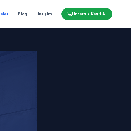
eler
Blog
İletişim
Ücretsiz Keşif Al
osu