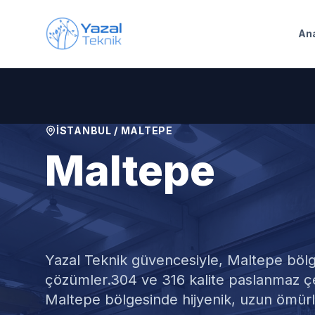
Ana içeriğe geç
An
İSTANBUL
/
MALTEPE
Maltepe
Paslanmaz M
Yazal Teknik güvencesiyle,
Maltepe
bölg
çözümler.
304 ve 316 kalite paslanmaz çe
Maltepe bölgesinde hijyenik, uzun ömür