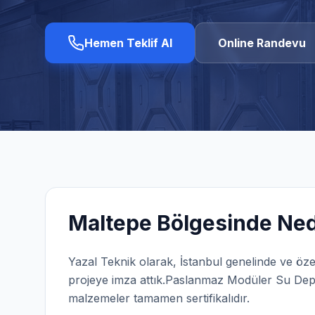
Hemen Teklif Al
Online Randevu
Maltepe
Bölgesinde Ned
Yazal Teknik olarak,
İstanbul
genelinde ve öze
projeye imza attık.
Paslanmaz Modüler Su De
malzemeler tamamen sertifikalıdır.