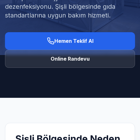
dezenfeksiyonu. Şişli bölgesinde gıda
standartlarına uygun bakım hizmeti.
Ücretsiz Keşif Al
Hemen Teklif Al
Online Randevu
Şişli
Bölgesinde Neden