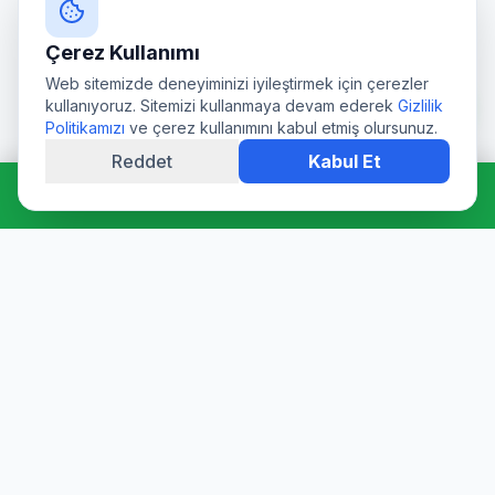
Çerez Kullanımı
Web sitemizde deneyiminizi iyileştirmek için çerezler
kullanıyoruz. Sitemizi kullanmaya devam ederek
Gizlilik
Politikamızı
ve çerez kullanımını kabul etmiş olursunuz.
Reddet
Kabul Et
Hemen Ara: 0544 511 94 39
Profesyonel su deposu tamiri, epoksi kaplama, temizlik ve
dezenfeksiyon hizmetleri. Sağlık Bakanlığı onaylı ürünler ve
sertifikalı ekibimizle hijyen garantisi sunuyoruz.