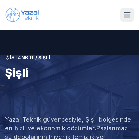
Ana içeriğe geç
İSTANBUL
/
ŞIŞLI
Şişli
Paslanmaz Su Deposu
Temizliği
Yazal Teknik güvencesiyle,
Şişli
bölgesinde
en hızlı ve ekonomik çözümler.
Paslanmaz
su depolarının hijyenik temizlik ve