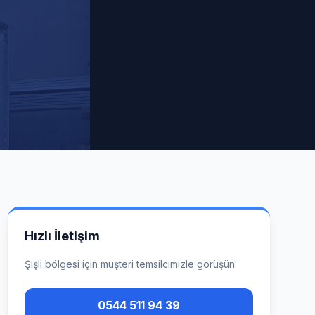
Hızlı İletişim
Şişli
bölgesi için müşteri temsilcimizle görüşün.
0544 511 94 39