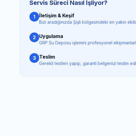
Servis Süreci Nasıl İşliyor?
İletişim & Keşif
1
Bizi aradığınızda
Şişli
bölgesindeki en yakın ekibi
Uygulama
2
GRP Su Deposu
işlemini profesyonel ekipmanlarl
Teslim
3
Gerekli testleri yapıp, garanti belgenizi teslim ed