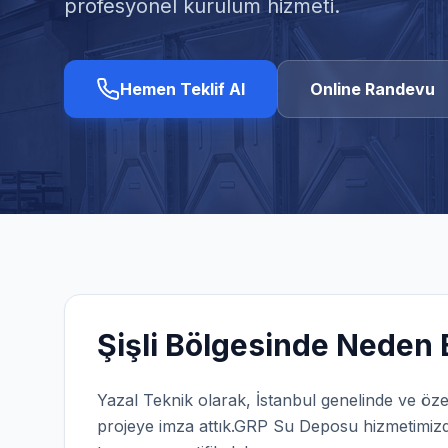
profesyonel kurulum hizmeti.
Hemen Teklif Al
Online Randevu
Şişli
Bölgesinde Neden B
Yazal Teknik olarak,
İstanbul
genelinde ve öze
projeye imza attık.
GRP Su Deposu
hizmetimizd