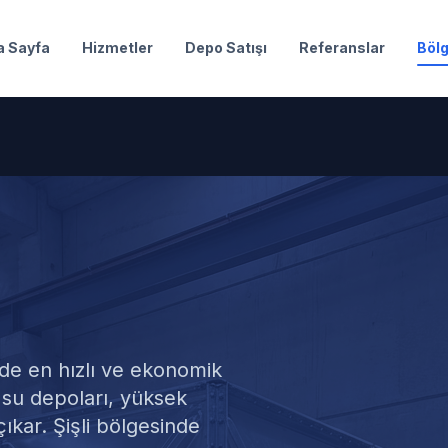
a Sayfa
Hizmetler
Depo Satışı
Referanslar
Bölg
su
de en hızlı ve ekonomik
 su depoları, yüksek
kar. Şişli bölgesinde