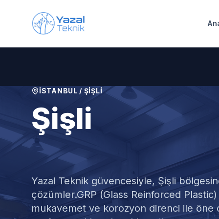
Ana içeriğe geç
An
İSTANBUL
/
ŞIŞLI
Şişli
GRP Su Depo
Yazal Teknik güvencesiyle,
Şişli
bölgesin
çözümler.
GRP (Glass Reinforced Plastic)
mukavemet ve korozyon direnci ile öne çı