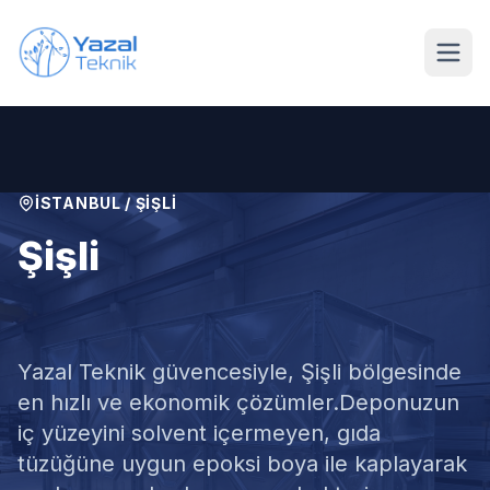
Ana içeriğe geç
İSTANBUL
/
ŞIŞLI
Şişli
Su Deposu Epoksi Boya
Yazal Teknik güvencesiyle,
Şişli
bölgesinde
en hızlı ve ekonomik çözümler.
Deponuzun
iç yüzeyini solvent içermeyen, gıda
tüzüğüne uygun epoksi boya ile kaplayarak