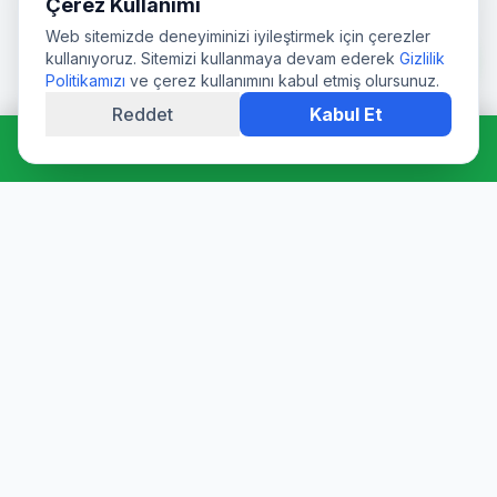
Çerez Kullanımı
Web sitemizde deneyiminizi iyileştirmek için çerezler
kullanıyoruz. Sitemizi kullanmaya devam ederek
Gizlilik
Politikamızı
ve çerez kullanımını kabul etmiş olursunuz.
Reddet
Kabul Et
Hemen Ara: 0544 511 94 39
Profesyonel su deposu tamiri, epoksi kaplama, temizlik ve
dezenfeksiyon hizmetleri. Sağlık Bakanlığı onaylı ürünler ve
sertifikalı ekibimizle hijyen garantisi sunuyoruz.
6 Ayda Bir Temizlik Şartıyla 3 Yıl Garanti