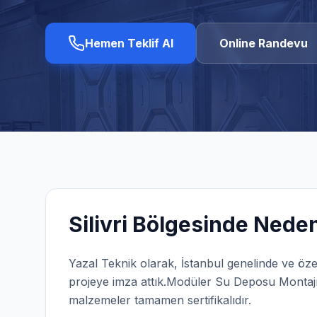
Hemen Teklif Al
Online Randevu
Silivri
Bölgesinde Neden 
Yazal Teknik olarak,
İstanbul
genelinde ve öze
projeye imza attık.
Modüler Su Deposu Montaj
malzemeler tamamen sertifikalıdır.