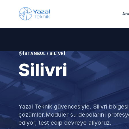
Ana içeriğe geç
An
İSTANBUL
/
SILIVRI
Silivri
Modüler Su 
Yazal Teknik güvencesiyle,
Silivri
bölgesi
çözümler.
Modüler su depolarını profes
ediyor, test edip devreye alıyoruz.