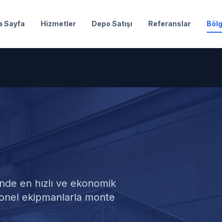
a Sayfa
Hizmetler
Depo Satışı
Referanslar
Bölg
Deposu Montajı
nde en hızlı ve ekonomik
yonel ekipmanlarla monte