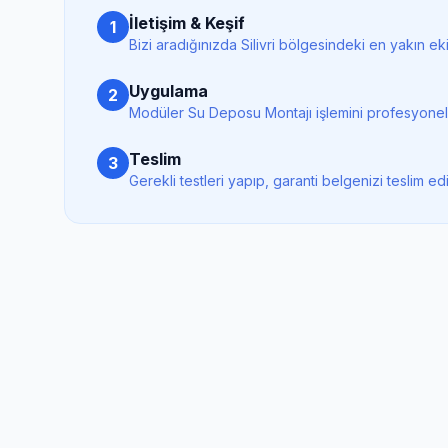
İletişim & Keşif
1
Bizi aradığınızda
Silivri
bölgesindeki en yakın eki
Uygulama
2
Modüler Su Deposu Montajı
işlemini profesyonel
Teslim
3
Gerekli testleri yapıp, garanti belgenizi teslim ed