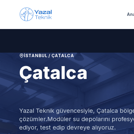
Ana içeriğe geç
An
İSTANBUL
/
ÇATALCA
Çatalca
Modüler Su 
Yazal Teknik güvencesiyle,
Çatalca
bölge
çözümler.
Modüler su depolarını profes
ediyor, test edip devreye alıyoruz.