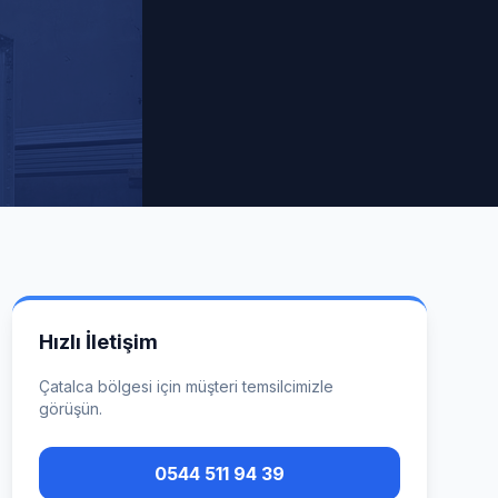
Hızlı İletişim
Çatalca
bölgesi için müşteri temsilcimizle
görüşün.
0544 511 94 39