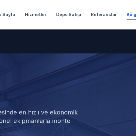
a Sayfa
Hizmetler
Depo Satışı
Referanslar
Bölg
Deposu Montajı
sinde en hızlı ve ekonomik
yonel ekipmanlarla monte