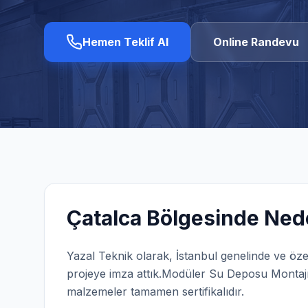
Hemen Teklif Al
Online Randevu
Çatalca
Bölgesinde Nede
Yazal Teknik olarak,
İstanbul
genelinde ve öze
projeye imza attık.
Modüler Su Deposu Montaj
malzemeler tamamen sertifikalıdır.