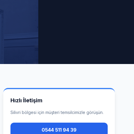
Hızlı İletişim
Silivri
bölgesi için müşteri temsilcimizle görüşün.
0544 511 94 39