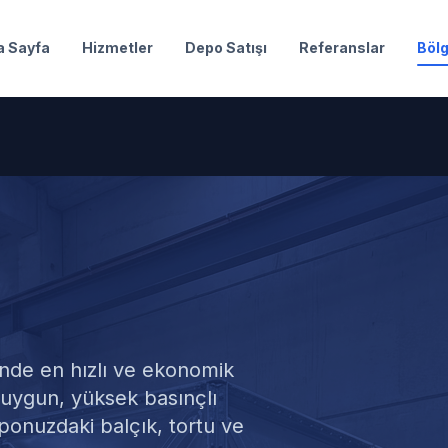
a Sayfa
Hizmetler
Depo Satışı
Referanslar
Bölg
mizliği
nde en hızlı ve ekonomik
a uygun, yüksek basınçlı
ponuzdaki balçık, tortu ve