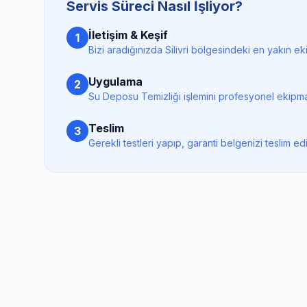
Servis Süreci Nasıl İşliyor?
İletişim & Keşif
1
Bizi aradığınızda
Silivri
bölgesindeki en yakın eki
Uygulama
2
Su Deposu Temizliği
işlemini profesyonel ekipma
Teslim
3
Gerekli testleri yapıp, garanti belgenizi teslim ed