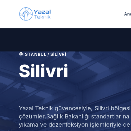
Ana içeriğe geç
An
İSTANBUL
/
SILIVRI
Silivri
Su Deposu Te
Yazal Teknik güvencesiyle,
Silivri
bölgesi
çözümler.
Sağlık Bakanlığı standartların
yıkama ve dezenfeksiyon işlemleriyle de