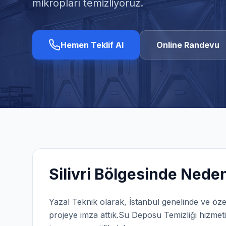
mikropları temizliyoruz.
Hemen Teklif Al
Online Randevu
Silivri
Bölgesinde Neden 
Yazal Teknik olarak,
İstanbul
genelinde ve öze
projeye imza attık.
Su Deposu Temizliği
hizmeti