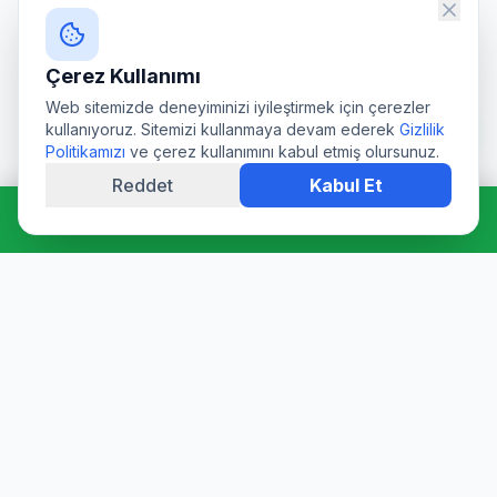
Çerez Kullanımı
Web sitemizde deneyiminizi iyileştirmek için çerezler
kullanıyoruz. Sitemizi kullanmaya devam ederek
Gizlilik
Politikamızı
ve çerez kullanımını kabul etmiş olursunuz.
Reddet
Kabul Et
Hemen Ara: 0544 511 94 39
Profesyonel su deposu tamiri, epoksi kaplama, temizlik ve
dezenfeksiyon hizmetleri. Sağlık Bakanlığı onaylı ürünler ve
sertifikalı ekibimizle hijyen garantisi sunuyoruz.