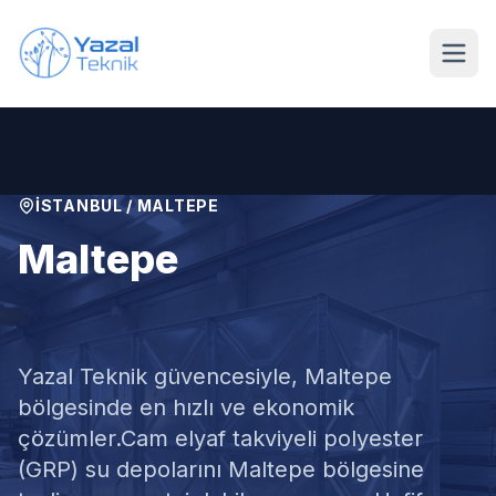
Ana içeriğe geç
İSTANBUL
/
MALTEPE
Maltepe
GRP Su Deposu Satışı
Yazal Teknik güvencesiyle,
Maltepe
bölgesinde en hızlı ve ekonomik
çözümler.
Cam elyaf takviyeli polyester
(GRP) su depolarını Maltepe bölgesine