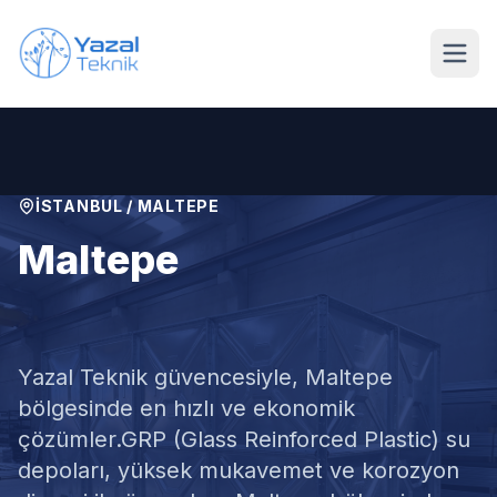
Ana içeriğe geç
İSTANBUL
/
MALTEPE
Maltepe
GRP Su Deposu
Yazal Teknik güvencesiyle,
Maltepe
bölgesinde en hızlı ve ekonomik
çözümler.
GRP (Glass Reinforced Plastic) su
depoları, yüksek mukavemet ve korozyon