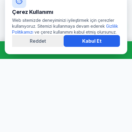
Çerez Kullanımı
Web sitemizde deneyiminizi iyileştirmek için çerezler
kullanıyoruz. Sitemizi kullanmaya devam ederek
Gizlilik
Politikamızı
ve çerez kullanımını kabul etmiş olursunuz.
Reddet
Kabul Et
Hemen Ara: 0544 511 94 39
Profesyonel su deposu tamiri, epoksi kaplama, temizlik ve
dezenfeksiyon hizmetleri. Sağlık Bakanlığı onaylı ürünler ve
sertifikalı ekibimizle hijyen garantisi sunuyoruz.