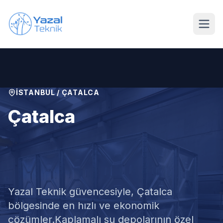
Ana içeriğe geç
İSTANBUL
/
ÇATALCA
Çatalca
Kaplamalı Su Deposu
Temizliği
Yazal Teknik güvencesiyle,
Çatalca
bölgesinde en hızlı ve ekonomik
çözümler.
Kaplamalı su depolarının özel