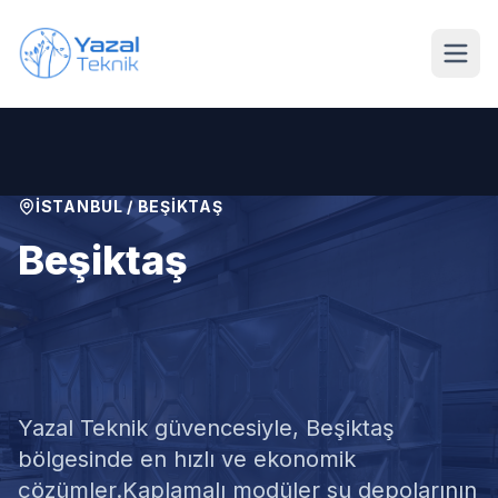
Ana içeriğe geç
İSTANBUL
/
BEŞIKTAŞ
Beşiktaş
Kaplamalı Modüler Su
Deposu Tamiri
Yazal Teknik güvencesiyle,
Beşiktaş
bölgesinde en hızlı ve ekonomik
çözümler.
Kaplamalı modüler su depolarının