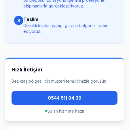
Su Deposu İzolasyonu
işlemini profesyonel
ekipmanlarla gerçekleştiriyoruz.
Teslim
3
Gerekli testleri yapıp, garanti belgenizi teslim
ediyoruz.
Hızlı İletişim
Beşiktaş
bölgesi için müşteri temsilcimizle görüşün.
0544 511 94 39
Şu an hizmete hazır