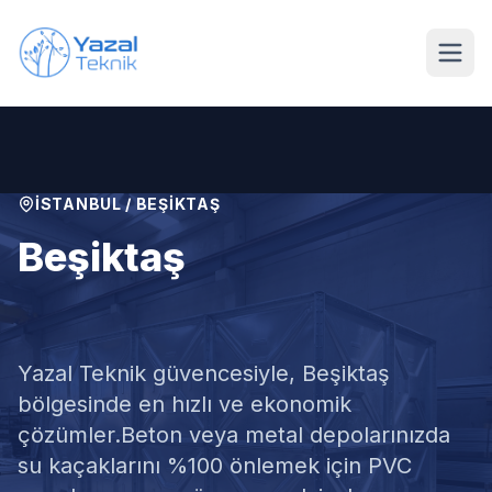
Ana içeriğe geç
İSTANBUL
/
BEŞIKTAŞ
Beşiktaş
Su Deposu İzolasyonu
Yazal Teknik güvencesiyle,
Beşiktaş
bölgesinde en hızlı ve ekonomik
çözümler.
Beton veya metal depolarınızda
su kaçaklarını %100 önlemek için PVC