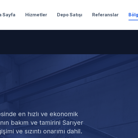
a Sayfa
Hizmetler
Depo Satışı
Referanslar
Bölg
düler Su Depos
sinde en hızlı ve ekonomik
ın bakım ve tamirini Sarıyer
şimi ve sızıntı onarımı dahil.