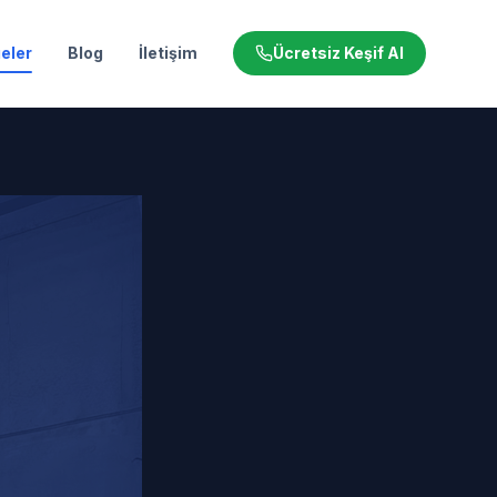
eler
Blog
İletişim
Ücretsiz Keşif Al
u Tamiri