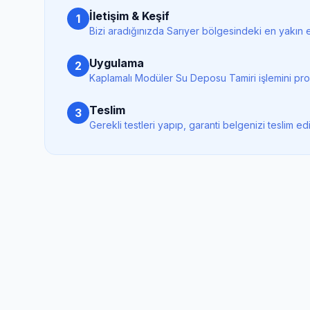
İletişim & Keşif
1
Bizi aradığınızda
Sarıyer
bölgesindeki en yakın e
Uygulama
2
Kaplamalı Modüler Su Deposu Tamiri
işlemini pr
Teslim
3
Gerekli testleri yapıp, garanti belgenizi teslim ed