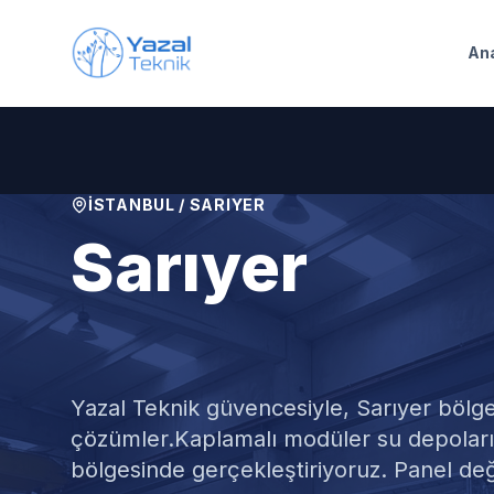
Ana içeriğe geç
An
İSTANBUL
/
SARIYER
Sarıyer
Kaplamalı Mo
Yazal Teknik güvencesiyle,
Sarıyer
bölge
çözümler.
Kaplamalı modüler su depoların
bölgesinde gerçekleştiriyoruz. Panel deği