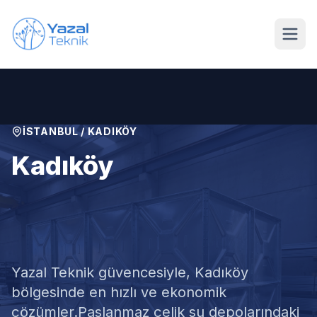
Ana içeriğe geç
İSTANBUL
/
KADIKÖY
Kadıköy
Paslanmaz Su Deposu
Tamiri
Yazal Teknik güvencesiyle,
Kadıköy
bölgesinde en hızlı ve ekonomik
çözümler.
Paslanmaz çelik su depolarındaki