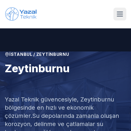
Ana içeriğe geç
İSTANBUL
/
ZEYTINBURNU
Zeytinburnu
Su Deposu Tamiri
Yazal Teknik güvencesiyle,
Zeytinburnu
bölgesinde en hızlı ve ekonomik
çözümler.
Su depolarında zamanla oluşan
korozyon, delinme ve çatlamalar su