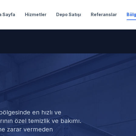
a Sayfa
Hizmetler
Depo Satışı
Referanslar
Bölg
 Deposu Temizl
ölgesinde en hızlı ve
ının özel temizlik ve bakımı.
ne zarar vermeden