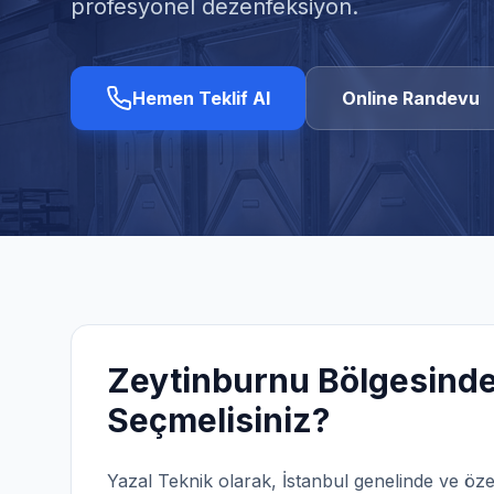
profesyonel dezenfeksiyon.
Hemen Teklif Al
Online Randevu
Zeytinburnu
Bölgesinde
Seçmelisiniz?
Yazal Teknik olarak,
İstanbul
genelinde ve öze