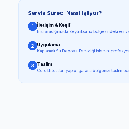
Servis Süreci Nasıl İşliyor?
İletişim & Keşif
1
Bizi aradığınızda
Zeytinburnu
bölgesindeki en yak
Uygulama
2
Kaplamalı Su Deposu Temizliği
işlemini profesyo
Teslim
3
Gerekli testleri yapıp, garanti belgenizi teslim ed