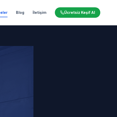
eler
Blog
İletişim
Ücretsiz Keşif Al
iği