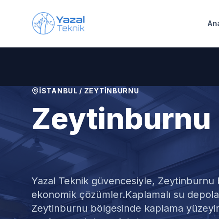
Ana içeriğe geç
An
İSTANBUL
/
ZEYTINBURNU
Zeytinburnu
Kaplamalı Su
Yazal Teknik güvencesiyle,
Zeytinburnu
b
ekonomik çözümler.
Kaplamalı su depolar
Zeytinburnu bölgesinde kaplama yüzeyi