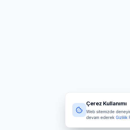
Çerez Kullanımı
Web sitemizde deneyimin
devam ederek
Gizlilik