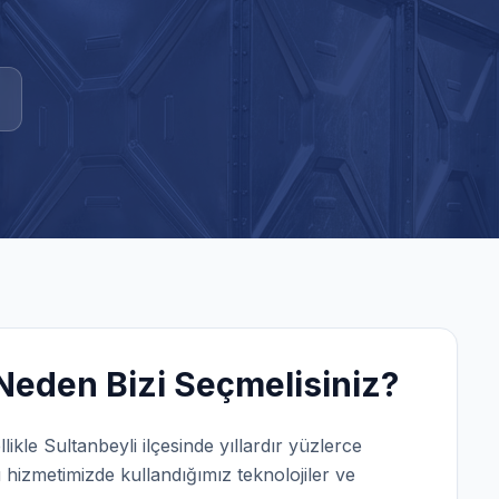
eden Bizi Seçmelisiniz?
llikle
Sultanbeyli
ilçesinde yıllardır yüzlerce
u
hizmetimizde kullandığımız teknolojiler ve