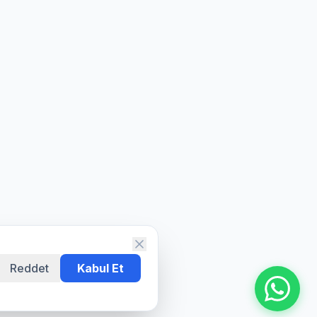
Reddet
Kabul Et