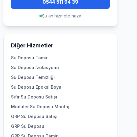
0544 511 94 39
Şu an hizmete hazır
Diğer Hizmetler
Su Deposu Tamiri
Su Deposu İzolasyonu
Su Deposu Temizliği
Su Deposu Epoksi Boya
Sıfır Su Deposu Satışı
Modüler Su Deposu Montajı
GRP Su Deposu Satışı
GRP Su Deposu
GRP Su Deposu Tamiri