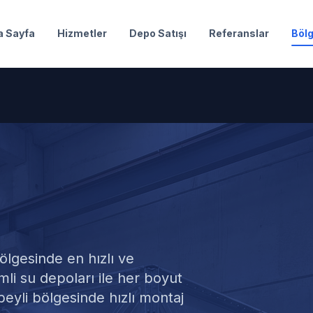
a Sayfa
Hizmetler
Depo Satışı
Referanslar
Bölg
Deposu
lgesinde en hızlı ve
li su depoları ile her boyut
yli bölgesinde hızlı montaj