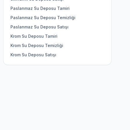
Paslanmaz Su Deposu Tamiri
Paslanmaz Su Deposu Temizliği
Paslanmaz Su Deposu Satışı
Krom Su Deposu Tamiri
Krom Su Deposu Temizliği
Krom Su Deposu Satışı