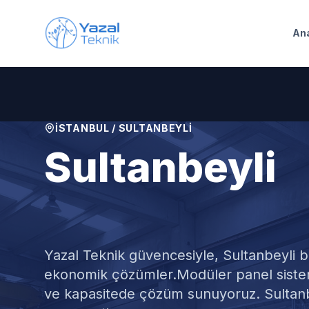
Ana içeriğe geç
An
İSTANBUL
/
SULTANBEYLI
Sultanbeyli
Modüler Su 
Yazal Teknik güvencesiyle,
Sultanbeyli
bö
ekonomik çözümler.
Modüler panel sistem
ve kapasitede çözüm sunuyoruz. Sultanbe