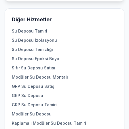
Diğer Hizmetler
Su Deposu Tamiri
Su Deposu İzolasyonu
Su Deposu Temizliği
Su Deposu Epoksi Boya
Sıfır Su Deposu Satışı
Modüler Su Deposu Montajı
GRP Su Deposu Satışı
GRP Su Deposu
GRP Su Deposu Tamiri
Modüler Su Deposu
Kaplamalı Modüler Su Deposu Tamiri