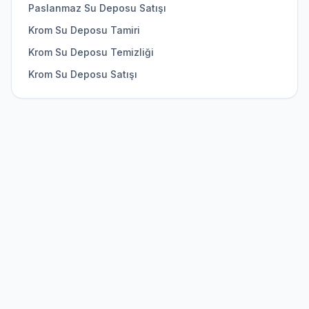
Paslanmaz Su Deposu Satışı
Krom Su Deposu Tamiri
Krom Su Deposu Temizliği
Krom Su Deposu Satışı