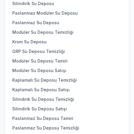
Silindirik Su Deposu
Paslanmaz Modüler Su Deposu
Paslanmaz Su Deposu
Modüler Su Deposu Temizliği
Krom Su Deposu
GRP Su Deposu Temizliği
Modüler Su Deposu Tamiri
Modüler Su Deposu Satışı
Kaplamalı Su Deposu Temizliği
Kaplamalı Su Deposu Satışı
Silindirik Su Deposu Temizliği
Silindirik Su Deposu Satışı
Paslanmaz Su Deposu Tamiri
Paslanmaz Su Deposu Temizliği