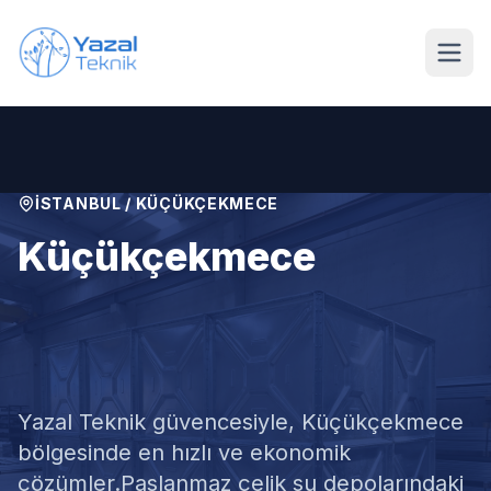
Ana içeriğe geç
İSTANBUL
/
KÜÇÜKÇEKMECE
Küçükçekmece
Paslanmaz Su Deposu
Tamiri
Yazal Teknik güvencesiyle,
Küçükçekmece
bölgesinde en hızlı ve ekonomik
çözümler.
Paslanmaz çelik su depolarındaki