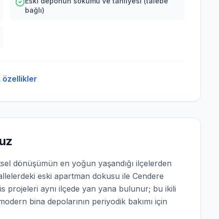
Eski deponun sökümü ve tahliyesi (talebe
bağlı)
özellikler
ruz
tsel dönüşümün en yoğun yaşandığı ilçelerden
allelerdeki eski apartman dokusu ile Cendere
s projeleri aynı ilçede yan yana bulunur; bu ikili
modern bina depolarının periyodik bakımı için