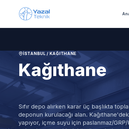
Ana içeriğe geç
An
İSTANBUL
/
KAĞITHANE
Kağıthane
Sıfır Su Depo
Sıfır depo alırken karar üç başlıkta topl
deponun kurulacağı alan. Kağıthane'deki k
yapıyor, içme suyu için paslanmaz/GRP/k