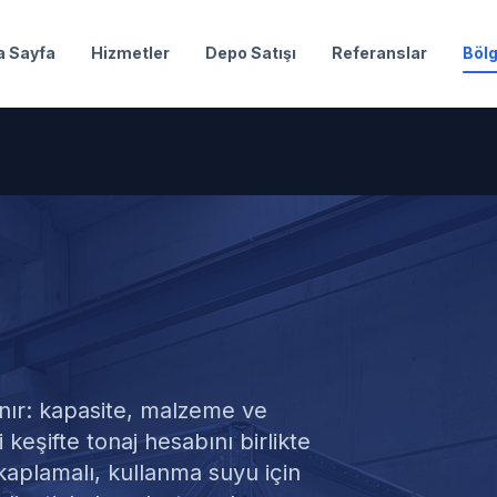
a Sayfa
Hizmetler
Depo Satışı
Referanslar
Bölg
su Satışı
anır: kapasite, malzeme ve
eşifte tonaj hesabını birlikte
aplamalı, kullanma suyu için