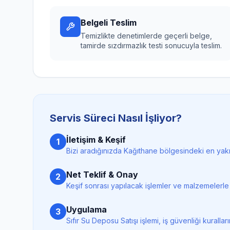
Belgeli Teslim
Temizlikte denetimlerde geçerli belge,
tamirde sızdırmazlık testi sonucuyla teslim.
Servis Süreci Nasıl İşliyor?
İletişim & Keşif
1
Bizi aradığınızda
Kağıthane
bölgesindeki en yakın
Net Teklif & Onay
2
Keşif sonrası yapılacak işlemler ve malzemelerle bi
Uygulama
3
Sıfır Su Deposu Satışı
işlemi, iş güvenliği kuralla