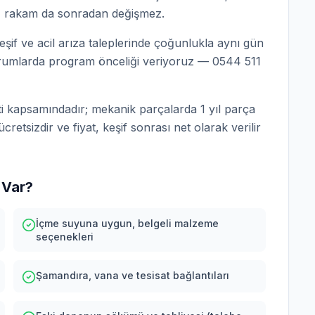
z rakam da sonradan değişmez.
keşif ve acil arıza taleplerinde çoğunlukla aynı gün
urumlarda program önceliği veriyoruz — 0544 511
anti kapsamındadır; mekanik parçalarda 1 yıl parça
retsizdir ve fiyat, keşif sonrası net olarak verilir
 Var?
İçme suyuna uygun, belgeli malzeme
seçenekleri
Şamandıra, vana ve tesisat bağlantıları