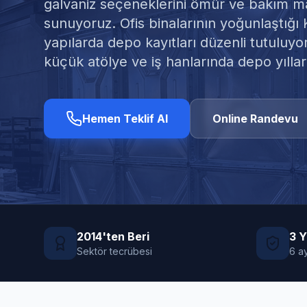
galvaniz seçeneklerini ömür ve bakım mal
sunuyoruz. Ofis binalarının yoğunlaştığı 
yapılarda depo kayıtları düzenli tutuluy
küçük atölye ve iş hanlarında depo yıllar
Hemen Teklif Al
Online Randevu
2014'ten Beri
3 Y
Sektör tecrübesi
6 ay