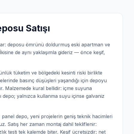
eposu Satışı
si var: deposu ömrünü doldurmuş eski apartman ve
kisine de aynı yaklaşımla gideriz — önce keşif,
ünlük tüketim ve bölgedeki kesinti riski birlikte
elerinde basınç düşüşleri yaşandığı için depoyu
ır. Malzemede kural bellidir: içme suyuna
ı depo; yalnızca kullanma suyu içinse galvaniz
r panel depo, yeni projelerin geniş teknik hacimleri
z. Satış her zaman montaj dahil tekliflenir:
k testi tek kalemde biter. Keşif ücretsizdir; net