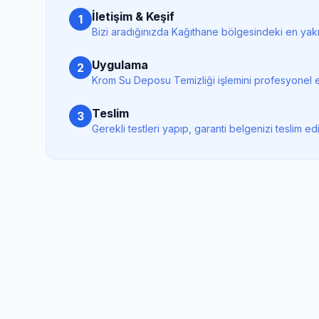
İletişim & Keşif
1
Bizi aradığınızda
Kağıthane
bölgesindeki en yakın
Uygulama
2
Krom Su Deposu Temizliği
işlemini profesyonel e
Teslim
3
Gerekli testleri yapıp, garanti belgenizi teslim ed