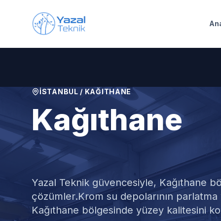
Ana içeriğe geç
An
İSTANBUL
/
KAĞITHANE
Kağıthane
Krom Su Dep
Yazal Teknik güvencesiyle,
Kağıthane
bö
çözümler.
Krom su depolarının parlatma 
Kağıthane bölgesinde yüzey kalitesini kor