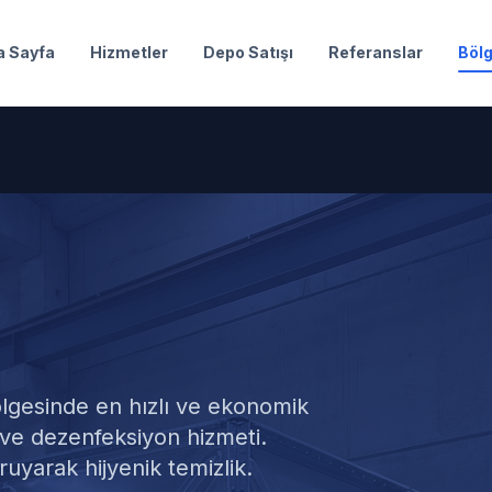
a Sayfa
Hizmetler
Depo Satışı
Referanslar
Bölg
osu Temizliği
lgesinde en hızlı ve ekonomik
ve dezenfeksiyon hizmeti.
uyarak hijyenik temizlik.